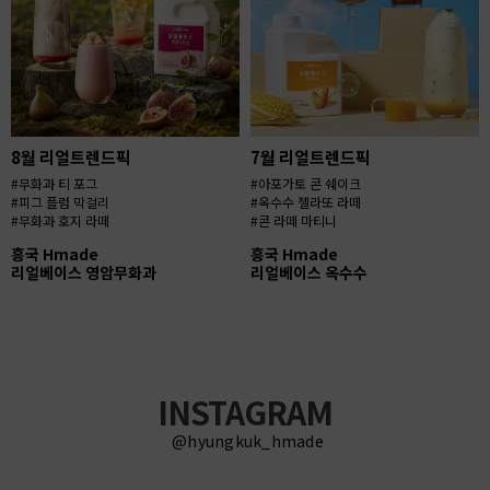
8월 리얼트렌드픽
7월 리얼트렌드픽
#무화과 티 포그
#아포가토 콘 쉐이크
#피그 플럼 막걸리
#옥수수 젤라또 라떼
#무화과 호지 라떼
#콘 라떼 마티니
흥국 Hmade
흥국 Hmade
리얼베이스 영암무화과
리얼베이스 옥수수
INSTAGRAM
@hyungkuk_hmade