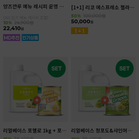
양즈깐루 메뉴 레시피 운영 세트
[1+1] 리코 에스프레소 젤라또 4kg(4.6L)
50%
100,000
원
SNS 인기 메뉴 레시피 조합!
50,000
원
10%
24,900
원
22,410
원
리얼베이스 포멜로 1kg + 포멜로쌕 850g SET
리얼베이스 청포도&샤인머스캣 1kg + 샤인머스캣 850g SET
15%
38,400
원
10%
39,400
원