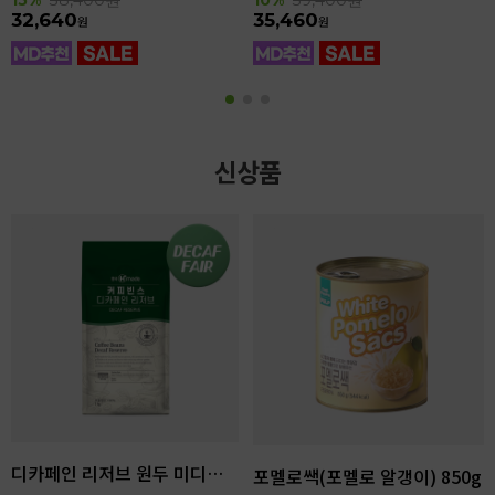
32,640
35,460
원
원
신상품
디카페인 리저브 원두 미디엄다크 로스팅 1kg
포멜로쌕(포멜로 알갱이) 850g