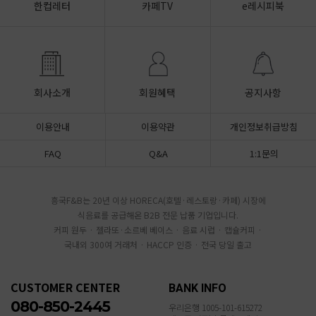
한컵레터
카페TV
e레시피북
회사소개
회원혜택
공지사항
이용안내
이용약관
개인정보취급방침
FAQ
Q&A
1:1문의
흥국F&B는 20년 이상 HORECA(호텔·레스토랑·카페) 시장에
식음료를 공급해온 B2B 전문 납품 기업입니다.
커피 원두 · 젤라또·소르베 베이스 · 음료 시럽 · 캡슐커피 ·
국내외 300여 거래처 · HACCP 인증 · 전국 당일 출고
CUSTOMER CENTER
BANK INFO
080-850-2445
우리은행 1005-101-615272