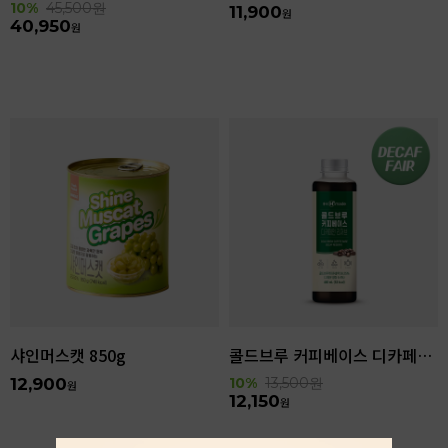
10%
45,500
원
11,900
원
40,950
원
샤인머스캣 850g
콜드브루 커피베이스 디카페인 리저브 440ml
12,900
10%
13,500
원
원
12,150
원