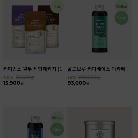
커피빈스 원두 체험패키지 (1kg)
콜드브루 커피베이스 디카페인 (900ml x 6ea)
40%
26,500
원
13%
108,000
원
15,900
93,600
원
원