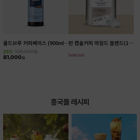
콜드브루 커피베이스 (900ml x 6ea)
핀 캡슐커피 마일드 블렌드(100입)
25%
108,000
원
Sold out
81,000
원
흥국몰 레시피