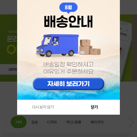
카테고리 베스트
다시 보지 않기
닫기
커피
음료
디저트
머신/용품
베이커리