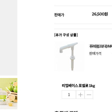
원
26,500
판매가
[추가 구성 상품]
퓨레펌프(대) MA
판매가격
리얼베이스 포멜로 1kg