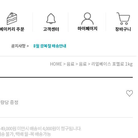
마이페이지
베이커리 주문
고객센터
장바구니
공지사항 >
8월 광복절 배송안내
'NEW 바이브믹스 or 바리스타시럽 1종' 체험단 발표
베이커리(냉동직배송) 센터 이전에 따른 배송 일정 안내
HOME
>
음료
>
음료
> 리얼베이스 포멜로 1kg
♡
수량당 증정
49,000원 미만시 배송비 4,000원이 청구됩니다.
배송 불가, 택배 월~목 배송가능