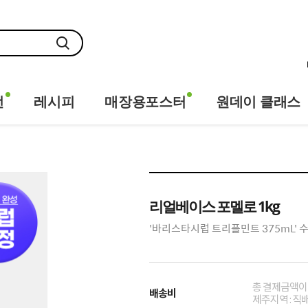
전
레시피
매장용포스터
원데이 클래스
리얼베이스 포멜로 1kg
'바리스타시럽 트리플민트 375mL' 
총 결제금액이 
배송비
제주지역 : 직