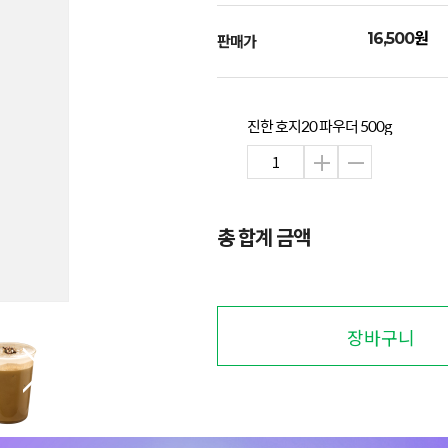
원
16,500
판매가
진한 호지20 파우더 500g
총 합계 금액
장바구니