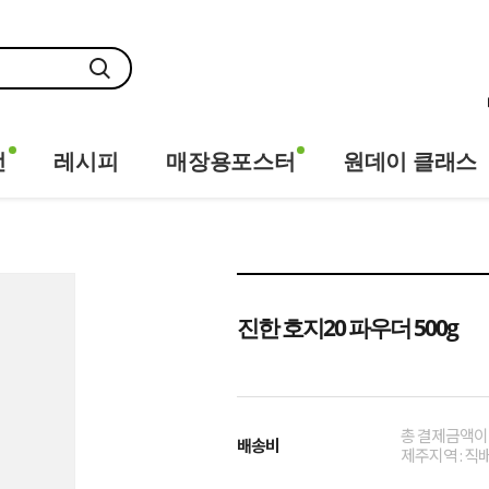
전
레시피
매장용포스터
원데이 클래스
진한 호지20 파우더 500g
총 결제금액이 
배송비
제주지역 : 직