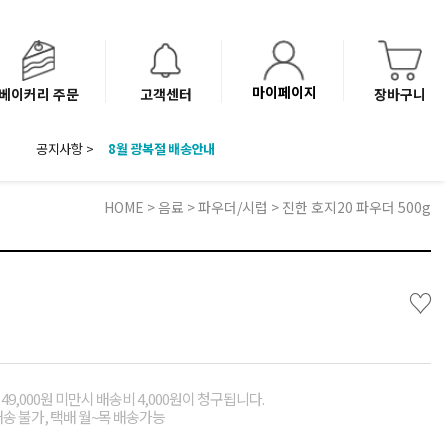
마이페이지
베이커리 주문
고객센터
장바구니
공지사항 >
8월 광복절 배송안내
'NEW 바이브믹스 or 바리스타시럽 1종' 체험단 발표
베이커리(냉동직배송) 센터 이전에 따른 배송 일정 안내
HOME
>
음료
>
파우더/시럽
> 진한 호지20 파우더 500g
♡
49,000원 미만시 배송비 4,000원이 청구됩니다.
배송 불가, 택배 월~목 배송가능