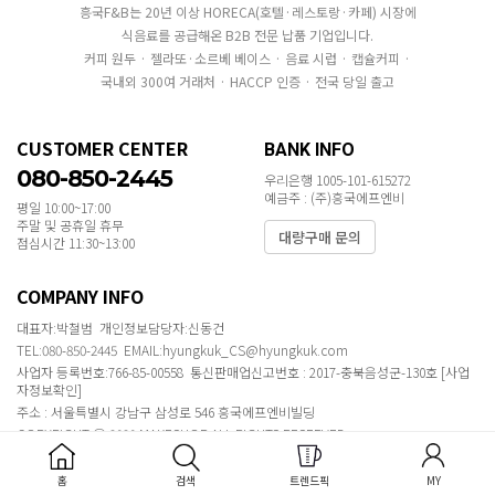
흥국F&B는 20년 이상 HORECA(호텔·레스토랑·카페) 시장에
식음료를 공급해온 B2B 전문 납품 기업입니다.
커피 원두 · 젤라또·소르베 베이스 · 음료 시럽 · 캡슐커피 ·
국내외 300여 거래처 · HACCP 인증 · 전국 당일 출고
CUSTOMER CENTER
BANK INFO
080-850-2445
우리은행 1005-101-615272
예금주 : (주)흥국에프엔비
평일 10:00~17:00
주말 및 공휴일 휴무
대량구매 문의
점심시간 11:30~13:00
COMPANY INFO
대표자:박철범 개인정보담당자:신동건
TEL:080-850-2445 EMAIL:hyungkuk_CS@hyungkuk.com
사업자 등록번호:766-85-00558 통신판매업신고번호 : 2017-충북음성군-130호
[사업
자정보확인]
주소 : 서울특별시 강남구 삼성로 546 흥국에프엔비빌딩
COPYRIGHT ⓒ 2020 MAKESHOP ALL RIGHTS RESERVED.
홈
검색
트렌드픽
MY