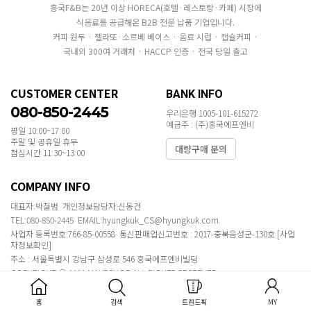
흥국F&B는 20년 이상 HORECA(호텔·레스토랑·카페) 시장에
식음료를 공급해온 B2B 전문 납품 기업입니다.
커피 원두 · 젤라또·소르베 베이스 · 음료 시럽 · 캡슐커피 ·
국내외 300여 거래처 · HACCP 인증 · 전국 당일 출고
CUSTOMER CENTER
BANK INFO
080-850-2445
우리은행 1005-101-615272
예금주 : (주)흥국에프엔비
평일 10:00~17:00
주말 및 공휴일 휴무
대량구매 문의
점심시간 11:30~13:00
COMPANY INFO
대표자:박철범 개인정보담당자:신동건
TEL:080-850-2445 EMAIL:hyungkuk_CS@hyungkuk.com
사업자 등록번호:766-85-00558 통신판매업신고번호 : 2017-충북음성군-130호
[사업
자정보확인]
주소 : 서울특별시 강남구 삼성로 546 흥국에프엔비빌딩
COPYRIGHT ⓒ 2020 MAKESHOP ALL RIGHTS RESERVED.
홈
검색
트렌드픽
MY