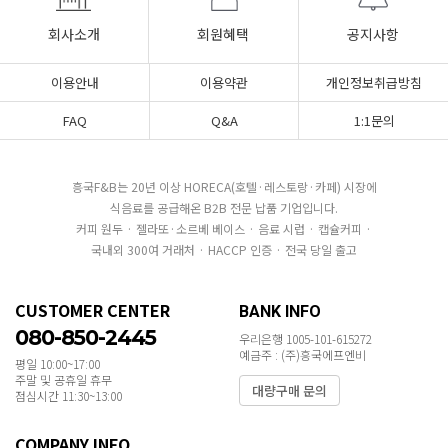
회사소개
회원혜택
공지사항
이용안내
이용약관
개인정보취급방침
FAQ
Q&A
1:1문의
흥국F&B는 20년 이상 HORECA(호텔·레스토랑·카페) 시장에
식음료를 공급해온 B2B 전문 납품 기업입니다.
커피 원두 · 젤라또·소르베 베이스 · 음료 시럽 · 캡슐커피 ·
국내외 300여 거래처 · HACCP 인증 · 전국 당일 출고
CUSTOMER CENTER
BANK INFO
080-850-2445
우리은행 1005-101-615272
예금주 : (주)흥국에프엔비
평일 10:00~17:00
주말 및 공휴일 휴무
대량구매 문의
점심시간 11:30~13:00
COMPANY INFO