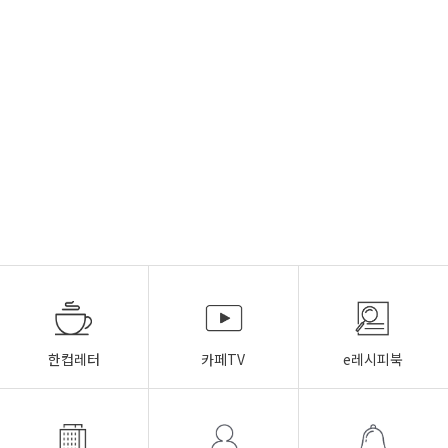
한컵레터
카페TV
e레시피북