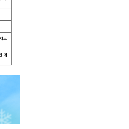
트
디저트
한 메