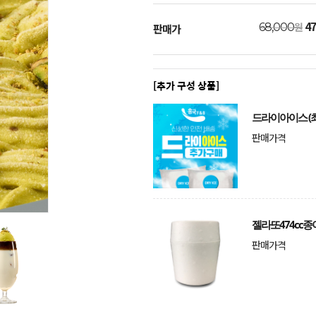
47
원
68,000
판매가
[추가 구성 상품]
드라이아이스 (최
판매가격
젤라또474cc종
판매가격