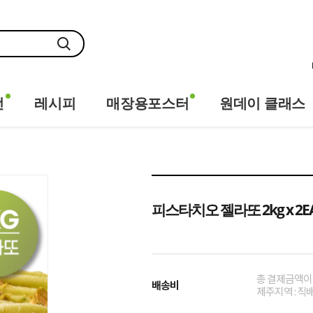
전
레시피
매장용포스터
원데이 클래스
피스타치오 젤라또 2kg x 2EA(
총 결제금액이 
배송비
제주지역 : 직