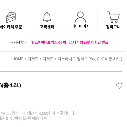
마이페이지
베이커리 주문
고객센터
장바구니
8월 광복절 배송안내
공지사항 >
'NEW 바이브믹스 or 바리스타시럽 1종' 체험단 발표
베이커리(냉동직배송) 센터 이전에 따른 배송 일정 안내
HOME
>
디저트
>
디저트
> 피스타치오 젤라또 2kg X 2EA(총 4.6L)
♡
총 4.6L)
49,000원 미만시 배송비 4,000원이 청구됩니다.
배송 불가, 택배 월~목 배송가능