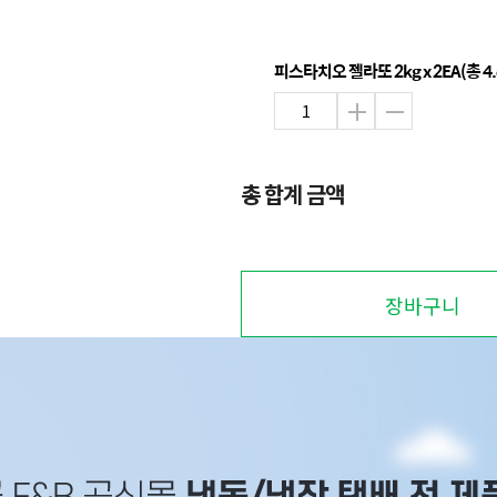
피스타치오 젤라또 2kg x 2EA(총 4.
총 합계 금액
장바구니