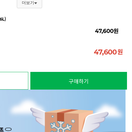
더보기
6L)
원
47,600
원
47,600
구매하기