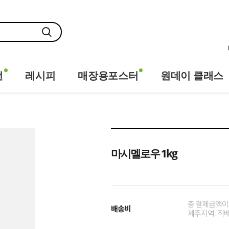
전
레시피
매장용포스터
원데이 클래스
마시멜로우 1kg
총 결제금액이 
배송비
제주지역 : 직