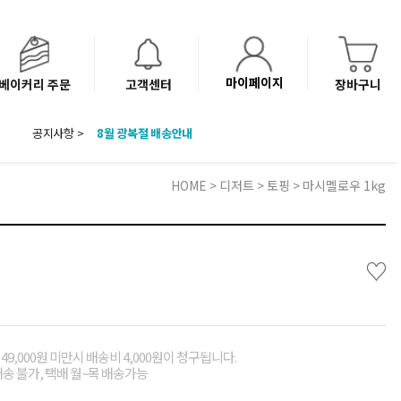
마이페이지
베이커리 주문
고객센터
장바구니
8월 광복절 배송안내
공지사항 >
'NEW 바이브믹스 or 바리스타시럽 1종' 체험단 발표
베이커리(냉동직배송) 센터 이전에 따른 배송 일정 안내
HOME
>
디저트
>
토핑
> 마시멜로우 1kg
♡
49,000원 미만시 배송비 4,000원이 청구됩니다.
배송 불가, 택배 월~목 배송가능