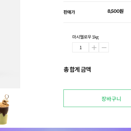
원
8,500
판매가
마시멜로우 1kg
총 합계 금액
장바구니