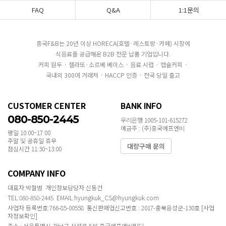
FAQ
Q&A
1:1문의
흥국F&B는 20년 이상 HORECA(호텔·레스토랑·카페) 시장에
식음료를 공급해온 B2B 전문 납품 기업입니다.
커피 원두 · 젤라또·소르베 베이스 · 음료 시럽 · 캡슐커피 ·
국내외 300여 거래처 · HACCP 인증 · 전국 당일 출고
CUSTOMER CENTER
BANK INFO
080-850-2445
우리은행 1005-101-615272
예금주 : (주)흥국에프엔비
평일 10:00~17:00
주말 및 공휴일 휴무
대량구매 문의
점심시간 11:30~13:00
COMPANY INFO
대표자:박철범 개인정보담당자:신동건
TEL:080-850-2445 EMAIL:hyungkuk_CS@hyungkuk.com
사업자 등록번호:766-85-00558 통신판매업신고번호 : 2017-충북음성군-130호
[사업
자정보확인]
주소 : 서울특별시 강남구 삼성로 546 흥국에프엔비빌딩