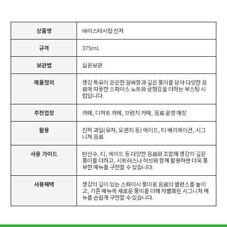
상품명
바리스타시럽 진저
규격
375mL
보관법
실온보관
제품정의
생강 특유의 은은한 알싸함과 깊은 풍미를 담아 다양한 음
료에 따뜻한 스파이스 노트와 균형감을 더하는 부스팅 시
럽입니다.
추천업장
카페, 디저트 카페, 브런치 카페, 음료 운영 매장
활용
진저 과일(유자, 오렌지 등) 에이드, 티 베리에이션, 시그
니처 음료
사용 가이드
탄산수, 티, 에이드 등 다양한 음료와 조합해 생강의 깊은
풍미를 더하고, 시트러스나 허브와 함께 활용하면 더욱 풍
부한 메뉴를 구현할 수 있습니다.
사용혜택
생강의 깊이 있는 스파이시 풍미로 음료의 밸런스를 높이
고, 기존 메뉴에 새로운 풍미를 더해 차별화된 시그니처 메
뉴를 손쉽게 구현할 수 있습니다.