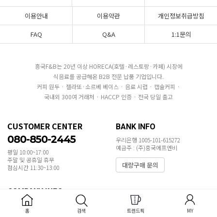
이용안내
이용약관
개인정보취급방침
FAQ
Q&A
1:1문의
흥국F&B는 20년 이상 HORECA(호텔·레스토랑·카페) 시장에
식음료를 공급해온 B2B 전문 납품 기업입니다.
커피 원두 · 젤라또·소르베 베이스 · 음료 시럽 · 캡슐커피 ·
국내외 300여 거래처 · HACCP 인증 · 전국 당일 출고
CUSTOMER CENTER
BANK INFO
080-850-2445
우리은행 1005-101-615272
예금주 : (주)흥국에프엔비
평일 10:00~17:00
주말 및 공휴일 휴무
대량구매 문의
점심시간 11:30~13:00
COMPANY INFO
대표자:박철범 개인정보담당자:신동건
홈
검색
트렌드픽
MY
TEL:080-850-2445 EMAIL:hyungkuk_CS@hyungkuk.com