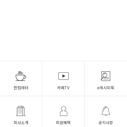
한컵레터
카페TV
e레시피북
회사소개
회원혜택
공지사항