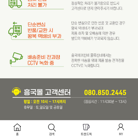
INSTAGRAM
@hyungkuk_hmade
홈
검색
트렌드픽
MY