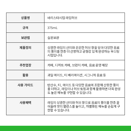
상품명
바리스타시럽 라임허브
규격
375mL
보관법
실온보관
제품정의
상큼한 라임의 산미와 은은한 허브 향을 담아 다양한 음료
의 풍미를 한층 더 선명하고 균형감 있게 완성하는 부스팅
시럽입니다.
추천업장
카페, 디저트 카페, 브런치 카페, 음료 운영 매장
활용
과일 에이드, 티 베리에이션, 시그니처 음료 등
사용 가이드
탄산수, 티, 에이드 등 다양한 음료에 조합해 산뜻한 풍미
를 더하고, 라임이나 허브 토핑과 함께 활용하면 더욱 완성
도 높은 메뉴를 구현할 수 있습니다.
사용혜택
라임의 상큼한 산미와 허브 향으로 음료의 풍미를 한층 끌
어올려 맛의 밸런스를 높이고, 차별화된 메뉴를 손쉽게 구
현할 수 있습니다.