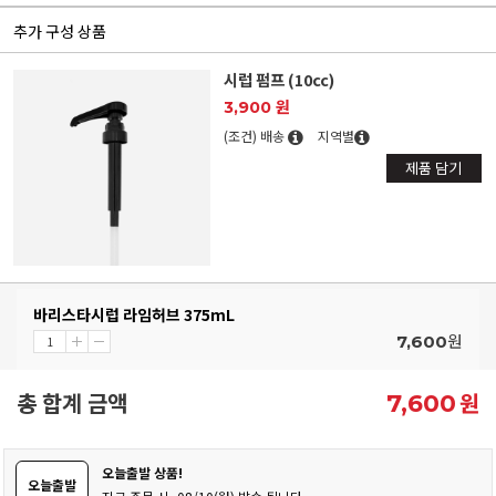
추가 구성 상품
시럽 펌프 (10cc)
3,900 원
(조건) 배송
지역별
제품 담기
바리스타시럽 라임허브 375mL
원
7,600
총 합계 금액
원
7,600
오늘출발 상품!
오늘출발