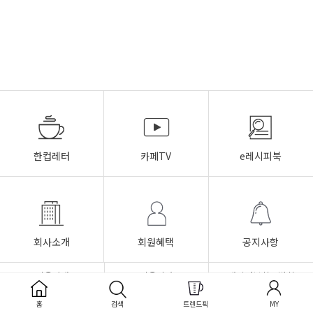
한컵레터
카페TV
e레시피북
회사소개
회원혜택
공지사항
이용안내
이용약관
개인정보취급방침
FAQ
Q&A
1:1문의
홈
검색
트렌드픽
MY