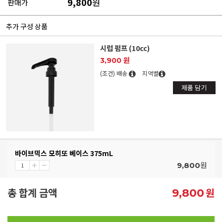
9,800
원
판매가
추가 구성 상품
시럽 펌프 (10cc)
3,900 원
(조건) 배송
지역별
제품 담기
바이브믹스 모히또 베이스 375mL
원
9,800
총 합계 금액
원
9,800