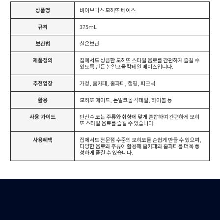
상품명
바이브믹스 모히또 베이스
규격
375mL
보관법
실온보관
제품정의
집에서도 상큼한 모히또 스타일 음료를 간편하게 즐길 수
있도록 만든 논알코올 칵테일 베이스입니다.
추천업장
가정, 홈카페, 홈파티, 캠핑, 피크닉
활용
모히또 에이드, 논알코올 칵테일, 하이볼 등
사용 가이드
탄산수 또는 주류와 취향에 맞게 혼합하여 간편하게 모히
또 스타일 음료를 즐길 수 있습니다.
사용혜택
집에서도 전문점 수준의 모히또를 손쉽게 만들 수 있으며,
다양한 음료와 주류에 활용해 홈카페와 홈파티를 더욱 풍
성하게 즐길 수 있습니다.