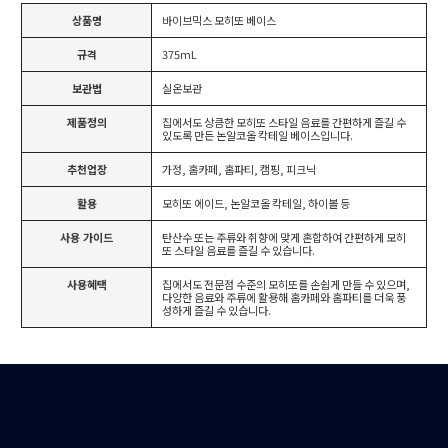
상품명
바이브믹스 모히또 베이스
규격
375mL
보관법
실온보관
제품정의
집에서도 상큼한 모히또 스타일 음료를 간편하게 즐길 수
있도록 만든 논알코올 칵테일 베이스입니다.
추천업장
가정, 홈카페, 홈파티, 캠핑, 피크닉
활용
모히또 에이드, 논알코올 칵테일, 하이볼 등
사용 가이드
탄산수 또는 주류와 취향에 맞게 혼합하여 간편하게 모히
또 스타일 음료를 즐길 수 있습니다.
사용혜택
집에서도 전문점 수준의 모히또를 손쉽게 만들 수 있으며,
다양한 음료와 주류에 활용해 홈카페와 홈파티를 더욱 풍
성하게 즐길 수 있습니다.