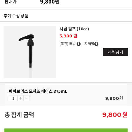
9,800
원
판매가
추가 구성 상품
시럽 펌프 (10cc)
3,900 원
(조건) 배송
지역별
제품 담기
바이브믹스 모히또 베이스 375mL
원
9,800
총 합계 금액
원
9,800