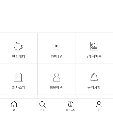
한컵레터
카페TV
e레시피북
회사소개
회원혜택
공지사항
이용안내
이용약관
개인정보취급방침
FAQ
Q&A
1:1문의
홈
검색
트렌드픽
MY