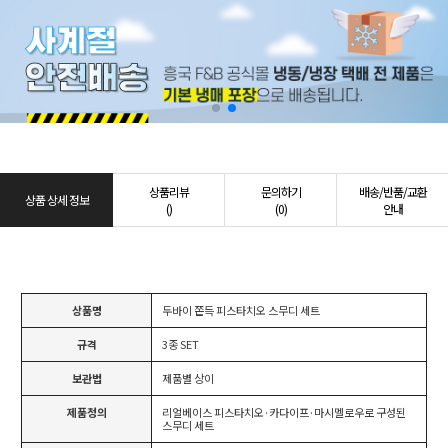
상품리뷰
문의하기
배송/반품/교환
상품 상세 정보
()
(0)
안내
상품명
두바이 쫀득 피스타치오 스무디 세트
규격
3종 SET
보관법
제품별 상이
제품정의
리얼베이스 피스타치오·카다이프·마시멜로우로 구성된
스무디 세트