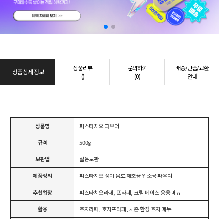
상품리뷰
문의하기
배송/반품/교환
상품 상세 정보
()
(0)
안내
상품명
피스타치오 파우더
규격
500g
보관법
실온보관
제품정의
피스타치오 풍미 음료 제조용 업소용 파우더
추천업장
피스타치오라떼, 프라페, 크림 베이스 응용 메뉴
활용
호지라떼, 호지프라페, 시즌 한정 호지 메뉴