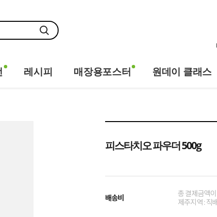
전
레시피
매장용포스터
원데이 클래스
피스타치오 파우더 500g
총 결제금액이 
배송비
제주지역 : 직