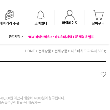
마이페이지
베이커리 주문
고객센터
장바구니
8월 광복절 배송안내
공지사항 >
'NEW 바이브믹스 or 바리스타시럽 1종' 체험단 발표
베이커리(냉동직배송) 센터 이전에 따른 배송 일정 안내
HOME
>
전체상품
>
전체상품
> 피스타치오 파우더 500g
♡
49,000원 미만시 배송비 4,000원이 청구됩니다.
배송 불가, 택배 월~목 배송가능