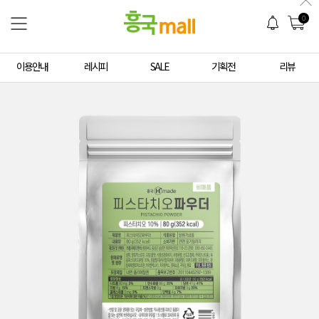
0
이용안내
레시피
SALE
기획전
리뷰