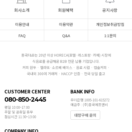
회사소개
회원혜택
공지사항
이용안내
이용약관
개인정보취급방침
FAQ
Q&A
1:1문의
흥국F&B는 20년 이상 HORECA(호텔·레스토랑·카페) 시장에
식음료를 공급해온 B2B 전문 납품 기업입니다.
커피 원두 · 젤라또·소르베 베이스 · 음료 시럽 · 캡슐커피 ·
국내외 300여 거래처 · HACCP 인증 · 전국 당일 출고
CUSTOMER CENTER
BANK INFO
080-850-2445
우리은행 1005-101-615272
예금주 : (주)흥국에프엔비
평일 10:00~17:00
주말 및 공휴일 휴무
대량구매 문의
점심시간 11:30~13:00
COMPANY INFO