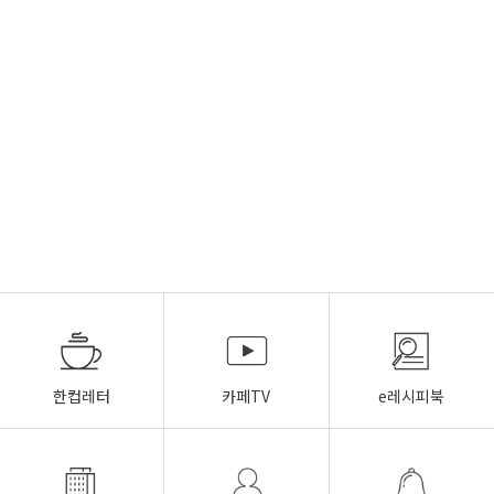
한컵레터
카페TV
e레시피북