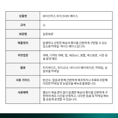
상품명
바이브믹스 피치크러쉬 베이스
규격
1L
보관법
실온보관
제품정의
달콤하고 산뜻한 복숭아 풍미를 간편하게 구현할 수 있는
업소용 칵테일·에이드 베이스입니다.
추천업장
카페, 디저트 카페, 펍, 바(Bar), 호텔, 레스토랑, 시즌 음
료 운영 매장
활용
피치에이드, 피치소다, 아이스티 베리에이션, 칵테일, 논
알코올 칵테일
사용 가이드
탄산수, 얼음과 함께 간편하게 제조하거나 주류와 조합해
다양한 칵테일 및 논알코올 메뉴로 활용합니다.
사용혜택
별도의 재료 준비 없이 달콤한 복숭아 풍미를 간편하게 구
현하여 제조 시간을 단축하고, 다양한 음료 및 칵테일 메뉴
를 손쉽게 운영할 수 있습니다.