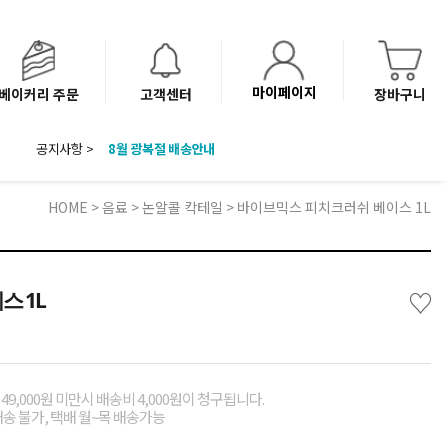
마이페이지
베이커리 주문
고객센터
장바구니
공지사항 >
8월 광복절 배송안내
'NEW 바이브믹스 or 바리스타시럽 1종' 체험단 발표
베이커리(냉동직배송) 센터 이전에 따른 배송 일정 안내
HOME
>
음료
>
논알콜 칵테일
> 바이브믹스 피치크러쉬 베이스 1L
♡
 1L
49,000원 미만시 배송비 4,000원이 청구됩니다.
배송 불가, 택배 월~목 배송가능