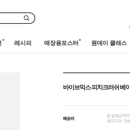
전
레시피
매장용포스터
원데이 클래스
바이브믹스 피치크러쉬 베이스
총 결제금액이 
배송비
제주지역 : 직