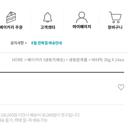
마이페이지
베이커리 주문
고객센터
장바구니
8월 광복절 배송안내
공지사항 >
'NEW 바이브믹스 or 바리스타시럽 1종' 체험단 발표
베이커리(냉동직배송) 센터 이전에 따른 배송 일정 안내
HOME
>
베이커리 (냉동직배송)
>
냉동완제품
> 버터떡 30g X 24ea
♡
00,000원 미만시 배송비 30,000원이 청구됩니다.
배송 불가, 택배 월~목 배송가능