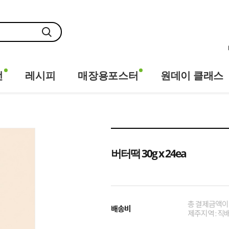
전
레시피
매장용포스터
원데이 클래스
버터떡 30g x 24ea
총 결제금액이 1
배송비
제주지역 : 직