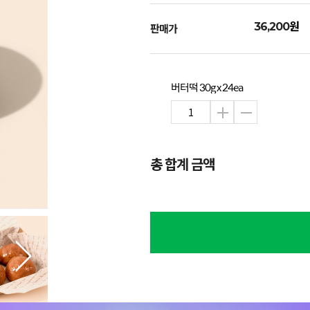
원
36,200
판매가
버터떡 30g x 24ea
총 합계 금액