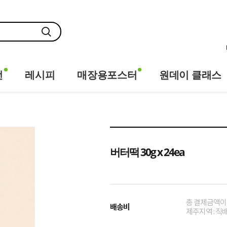
전
레시피
매장용포스터
원데이 클래스
버터떡 30g x 24ea
총 결제금액이 1
배송비
제주지역 : 직