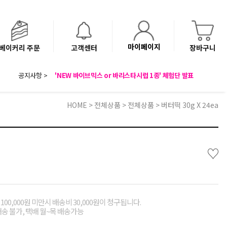
마이페이지
베이커리 주문
고객센터
장바구니
8월 광복절 배송안내
공지사항 >
'NEW 바이브믹스 or 바리스타시럽 1종' 체험단 발표
베이커리(냉동직배송) 센터 이전에 따른 배송 일정 안내
HOME
>
전체상품
>
전체상품
> 버터떡 30g X 24ea
♡
00,000원 미만시 배송비 30,000원이 청구됩니다.
배송 불가, 택배 월~목 배송가능