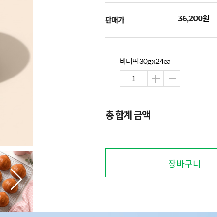
원
36,200
판매가
버터떡 30g x 24ea
총 합계 금액
장바구니