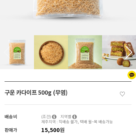
구운 카다이프 500g (무염)
♡
배송비
(조건)
지역별
제주지역 : 직배송 불가, 택배 월~목 배송가능
15,500
원
판매가