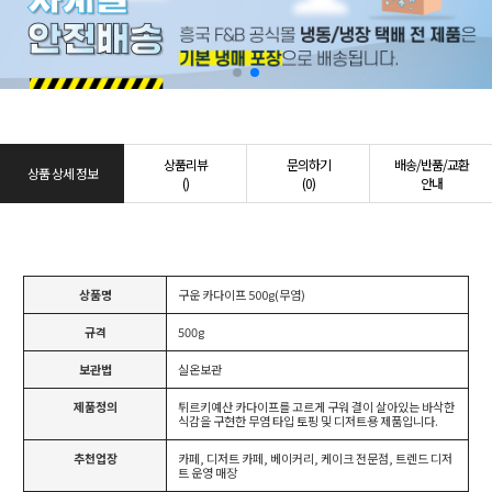
상품리뷰
문의하기
배송/반품/교환
상품 상세 정보
()
(0)
안내
상품명
구운 카다이프 500g(무염)
규격
500g
보관법
실온보관
제품정의
튀르키예산 카다이프를 고르게 구워 결이 살아있는 바삭한
식감을 구현한 무염 타입 토핑 및 디저트용 제품입니다.
추천업장
카페, 디저트 카페, 베이커리, 케이크 전문점, 트렌드 디저
트 운영 매장