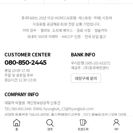
흥국F&B는 20년 이상 HORECA(호텔·레스토랑·카페) 시장에
식음료를 공급해온 B2B 전문 납품 기업입니다.
커피 원두 · 젤라또·소르베 베이스 · 음료 시럽 · 캡슐커피 ·
국내외 300여 거래처 · HACCP 인증 · 전국 당일 출고
CUSTOMER CENTER
BANK INFO
080-850-2445
우리은행 1005-101-615272
예금주 : (주)흥국에프엔비
평일 10:00~17:00
주말 및 공휴일 휴무
대량구매 문의
점심시간 11:30~13:00
COMPANY INFO
대표자:박철범 개인정보담당자:신동건
TEL:080-850-2445 EMAIL:hyungkuk_CS@hyungkuk.com
사업자 등록번호:766-85-00558 통신판매업신고번호 : 2017-충북음성군-130호
[사업
자정보확인]
주소 : 서울특별시 강남구 삼성로 546 흥국에프엔비빌딩
홈
검색
트렌드픽
MY
COPYRIGHT ⓒ 2020 MAKESHOP ALL RIGHTS RESERVED.