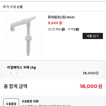
추가 구성 상품
퓨레펌프(대) MAXI
9,000 원
(조건) 배송
지역별
제품 담기
리얼베이스 우베 1kg
원
18,000
총 합계 금액
원
18,000
오늘출발 상품!
오늘출발