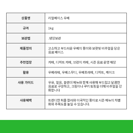
상품명
리얼베이스 우베
규격
1kg
보관법
.냉장보관
제품정의
고소하고 부드러운 우베의 풍미와 보랏빛 비주얼을 담은
음료 베이스
추천업장
카페, 디저트 카페, 브런치 카페, 시즌 음료 운영 매장
활용
우베라떼, 우베스무디, 우베프라페, 디저트, 케이크
사용 가이드
우유, 얼음, 블렌더 메뉴와 함께 사용해 부드럽고 달콤한
음료로 구성하고, 크림이나 쿠키 토핑을 더해 비주얼을 강
화합니다
사용혜택
트렌디한 퍼플 컬러와 이국적인 풍미로 시즌 메뉴의 차별
화와 주목도를 높일 수 있습니다.