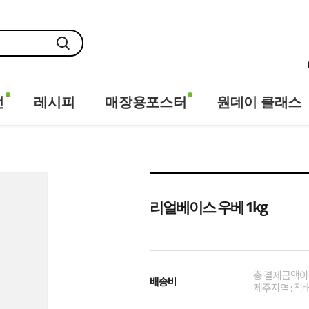
전
레시피
매장용포스터
원데이 클래스
리얼베이스 우베 1kg
총 결제금액이 
배송비
제주지역 : 직