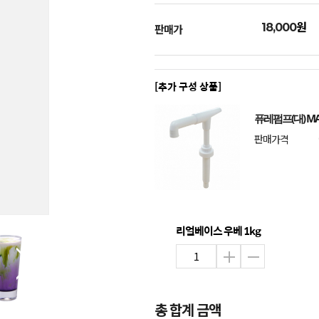
원
18,000
판매가
[추가 구성 상품]
퓨레펌프(대) MA
판매가격
리얼베이스 우베 1kg
총 합계 금액