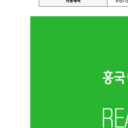
사용혜택
트렌디한