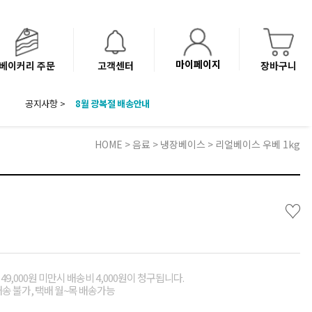
마이페이지
베이커리 주문
고객센터
장바구니
공지사항 >
8월 광복절 배송안내
'NEW 바이브믹스 or 바리스타시럽 1종' 체험단 발표
베이커리(냉동직배송) 센터 이전에 따른 배송 일정 안내
HOME
>
음료
>
냉장베이스
> 리얼베이스 우베 1kg
♡
49,000원 미만시 배송비 4,000원이 청구됩니다.
배송 불가, 택배 월~목 배송가능