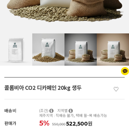
콜롬비아 CO2 디카페인 20kg 생두
♡
배송비
(조건)
지역별
제주지역 : 직배송 불가, 택배 월~목 배송가능
5
%
원
판매가
522,500
550,000