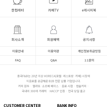
한컵레터
카페TV
e레시피북
회사소개
회원혜택
공지사항
이용안내
이용약관
개인정보취급방침
FAQ
Q&A
1:1문의
흥국F&B는 20년 이상 HORECA(호텔·레스토랑·카페) 시장에
식음료를 공급해온 B2B 전문 납품 기업입니다.
커피 원두 · 젤라또·소르베 베이스 · 음료 시럽 · 캡슐커피 ·
국내외 300여 거래처 · HACCP 인증 · 전국 당일 출고
CUSTOMER CENTER
BANK INFO