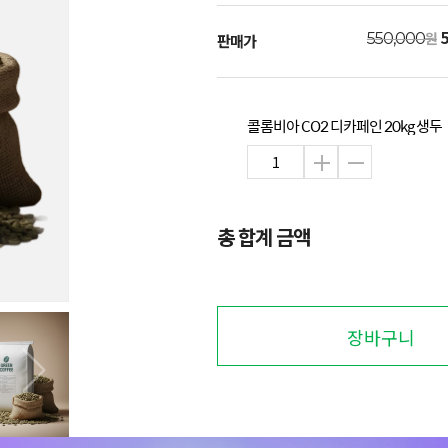
5
원
550,000
판매가
콜롬비아 CO2 디카페인 20kg 생두
총 합계 금액
장바구니