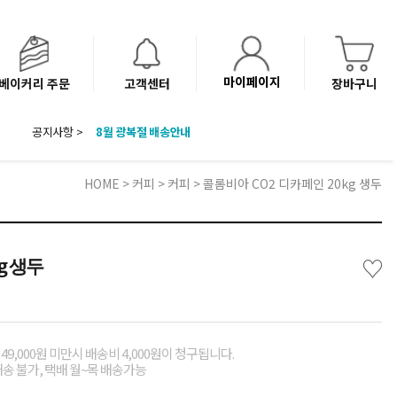
마이페이지
베이커리 주문
고객센터
장바구니
공지사항 >
8월 광복절 배송안내
'NEW 바이브믹스 or 바리스타시럽 1종' 체험단 발표
베이커리(냉동직배송) 센터 이전에 따른 배송 일정 안내
HOME
>
커피
>
커피
> 콜롬비아 CO2 디카페인 20kg 생두
♡
g 생두
49,000원 미만시 배송비 4,000원이 청구됩니다.
배송 불가, 택배 월~목 배송가능