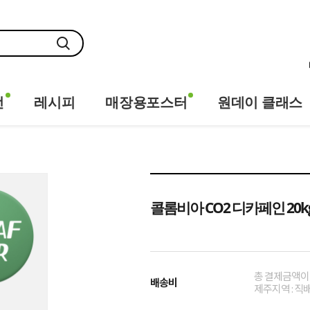
전
레시피
매장용포스터
원데이 클래스
콜롬비아 CO2 디카페인 20k
총 결제금액이 
배송비
제주지역 : 직