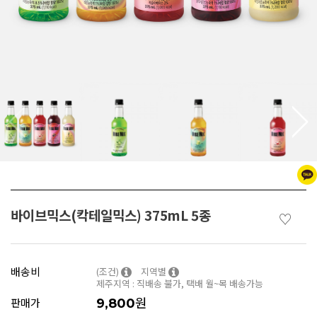
바이브믹스(칵테일믹스) 375mL 5종
♡
배송비
(조건)
지역별
제주지역 : 직배송 불가, 택배 월~목 배송가능
원
판매가
9,800