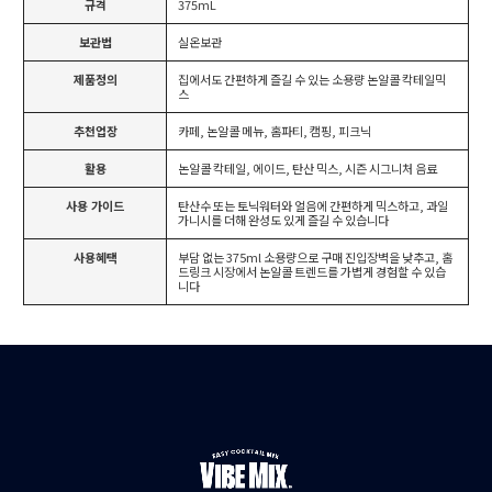
규격
375mL
보관법
실온보관
제품정의
집에서도 간편하게 즐길 수 있는 소용량 논알콜 칵테일믹
스
추천업장
카페, 논알콜 메뉴, 홈파티, 캠핑, 피크닉
활용
논알콜 칵테일, 에이드, 탄산 믹스, 시즌 시그니처 음료
사용 가이드
탄산수 또는 토닉워터와 얼음에 간편하게 믹스하고, 과일
가니시를 더해 완성도 있게 즐길 수 있습니다
사용혜택
부담 없는 375ml 소용량으로 구매 진입장벽을 낮추고, 홈
드링크 시장에서 논알콜 트렌드를 가볍게 경험할 수 있습
니다