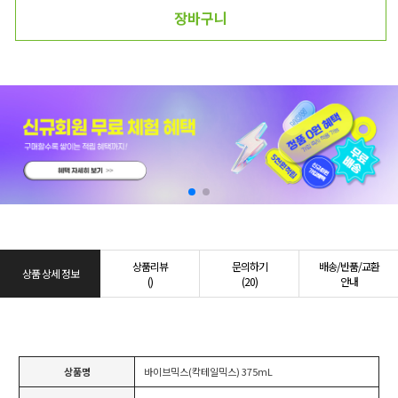
장바구니
상품리뷰
문의하기
배송/반품/교환
상품 상세 정보
()
(20)
안내
상품명
바이브믹스(칵테일믹스) 375mL