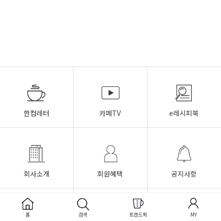
한컵레터
카페TV
e레시피북
회사소개
회원혜택
공지사항
이용안내
이용약관
개인정보취급방침
홈
검색
트렌드픽
MY
FAQ
Q&A
1:1문의