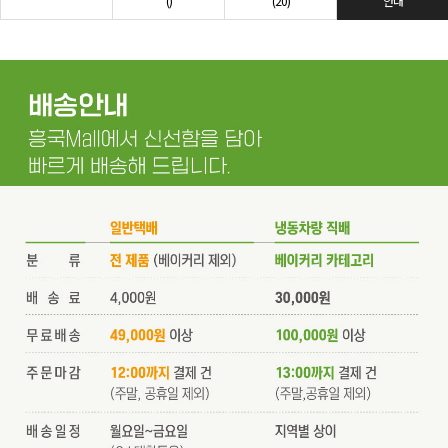
()
(20)
안내