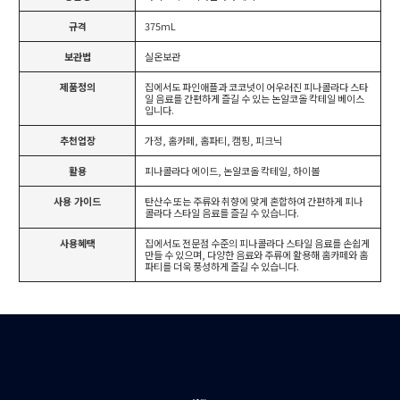
규격
375mL
보관법
실온보관
제품정의
집에서도 파인애플과 코코넛이 어우러진 피나콜라다 스타
일 음료를 간편하게 즐길 수 있는 논알코올 칵테일 베이스
입니다.
추천업장
가정, 홈카페, 홈파티, 캠핑, 피크닉
활용
피나콜라다 에이드, 논알코올 칵테일, 하이볼
사용 가이드
탄산수 또는 주류와 취향에 맞게 혼합하여 간편하게 피나
콜라다 스타일 음료를 즐길 수 있습니다.
사용혜택
집에서도 전문점 수준의 피나콜라다 스타일 음료를 손쉽게
만들 수 있으며, 다양한 음료와 주류에 활용해 홈카페와 홈
파티를 더욱 풍성하게 즐길 수 있습니다.