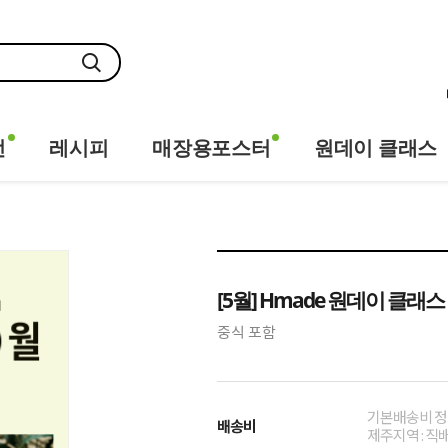
전
레시피
매장용포스터
원데이 클래스
[5월] Hmade 원데이 클래스
중식 포함
기본배송비 정
배송비
제주지역 : 직