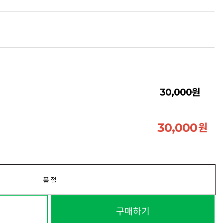
원
30,000
원
30,000
품절
구매하기