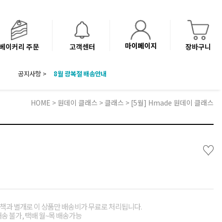
마이페이지
베이커리 주문
고객센터
장바구니
8월 광복절 배송안내
공지사항 >
'NEW 바이브믹스 or 바리스타시럽 1종' 체험단 발표
베이커리(냉동직배송) 센터 이전에 따른 배송 일정 안내
HOME
>
원데이 클래스
>
클래스
> [5월] Hmade 원데이 클래스
♡
책과 별개로 이 상품만 배송비가 무료로 처리됩니다.
배송 불가, 택배 월~목 배송가능