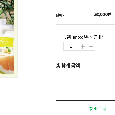
원
30,000
판매가
[5월] Hmade 원데이 클래스
총 합계 금액
장바구니