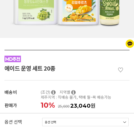
에이드 운영 세트 20종
♡
배송비
(조건)
지역별
제주지역 : 직배송 불가, 택배 월~목 배송가능
10
%
원
판매가
23,040
25,600
옵션 선택