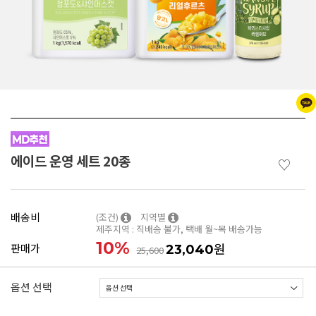
에이드 운영 세트 20종
♡
배송비
(조건)
지역별
제주지역 : 직배송 불가, 택배 월~목 배송가능
10
%
원
판매가
23,040
25,600
옵션 선택