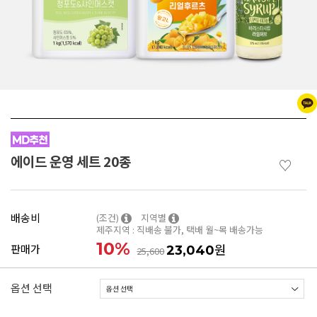
에이드 운영 세트 20종
♡
배송비
(조건)
지역별
제주지역 : 직배송 불가, 택배 월~목 배송가능
10
%
원
판매가
23,040
25,600
옵션 선택