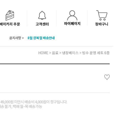
마이페이지
베이커리 주문
고객센터
장바구니
8월 광복절 배송안내
공지사항 >
'NEW 바이브믹스 or 바리스타시럽 1종' 체험단 발표
베이커리(냉동직배송) 센터 이전에 따른 배송 일정 안내
HOME
>
음료
>
냉장베이스
> 빙수 운영 세트 6종
♡
49,000원 미만시 배송비 4,000원이 청구됩니다.
배송 불가, 택배 월~목 배송가능