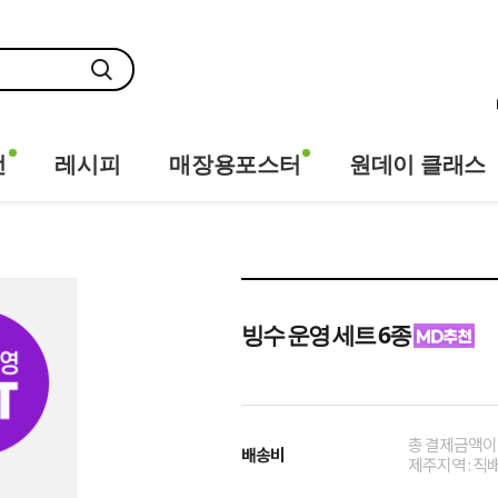
전
레시피
매장용포스터
원데이 클래스
빙수 운영 세트 6종
총 결제금액이 
배송비
제주지역 : 직