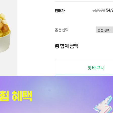
54,
61,000
원
판매가
옵션 선택
총 합계 금액
장바구니