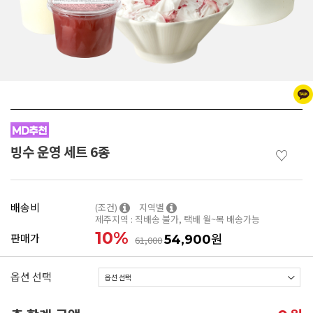
빙수 운영 세트 6종
♡
배송비
(조건)
지역별
제주지역 : 직배송 불가, 택배 월~목 배송가능
10
%
원
판매가
54,900
61,000
옵션 선택