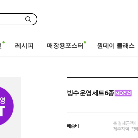
전
레시피
매장용포스터
원데이 클래스
빙수 운영 세트 6종
총 결제금액이 
배송비
제주지역 : 직