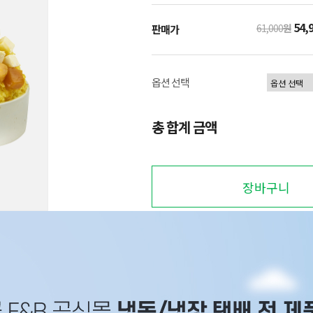
54,
61,000
원
판매가
옵션 선택
총 합계 금액
장바구니