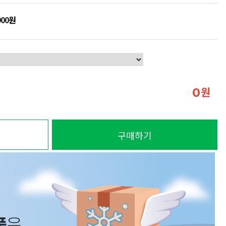
900
원
원
0
구매하기