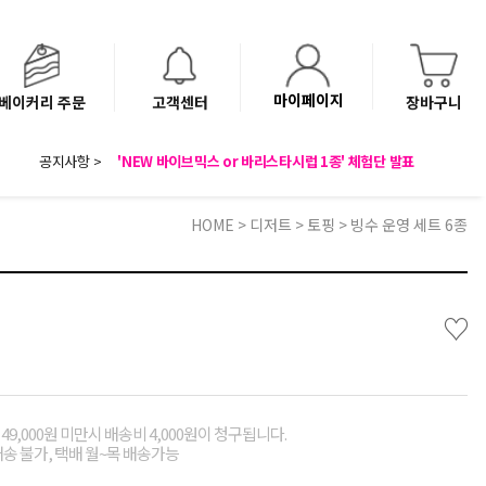
마이페이지
베이커리 주문
고객센터
장바구니
8월 광복절 배송안내
'NEW 바이브믹스 or 바리스타시럽 1종' 체험단 발표
공지사항 >
베이커리(냉동직배송) 센터 이전에 따른 배송 일정 안내
HOME
>
디저트
>
토핑
> 빙수 운영 세트 6종
♡
49,000원 미만시 배송비 4,000원이 청구됩니다.
배송 불가, 택배 월~목 배송가능