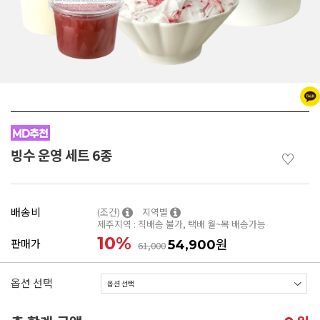
빙수 운영 세트 6종
♡
배송비
(조건)
지역별
제주지역 : 직배송 불가, 택배 월~목 배송가능
10
%
원
판매가
54,900
61,000
옵션 선택