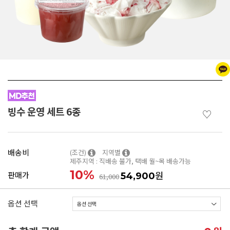
빙수 운영 세트 6종
♡
배송비
(조건)
지역별
제주지역 : 직배송 불가, 택배 월~목 배송가능
10
%
원
판매가
54,900
61,000
옵션 선택