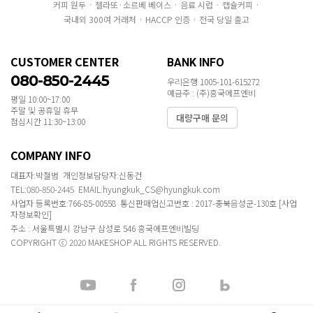
커피 원두 · 젤라또·소르베 베이스 · 음료 시럽 · 캡슐커피 ·
국내외 300여 거래처 · HACCP 인증 · 전국 당일 출고
CUSTOMER CENTER
BANK INFO
080-850-2445
우리은행 1005-101-615272
예금주 : (주)흥국에프엔비
평일 10:00~17:00
주말 및 공휴일 휴무
대량구매 문의
점심시간 11:30~13:00
COMPANY INFO
대표자:박철범 개인정보담당자:신동건
TEL:080-850-2445 EMAIL:hyungkuk_CS@hyungkuk.com
사업자 등록번호:766-85-00558 통신판매업신고번호 : 2017-충북음성군-130호
[사업
자정보확인]
주소 : 서울특별시 강남구 삼성로 546 흥국에프엔비빌딩
COPYRIGHT ⓒ 2020 MAKESHOP ALL RIGHTS RESERVED.