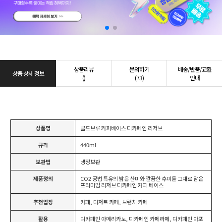
상품리뷰
문의하기
배송/반품/교환
상품 상세 정보
()
(73)
안내
상품명
콜드브루 커피베이스 디카페인 리저브
규격
440ml
보관법
냉장보관
제품정의
CO2 공법 특유의 밝은 산미와 깔끔한 후미를 그대로 담은
프리미엄 리저브 디카페인 커피 베이스
추천업장
카페, 디저트 카페, 브런치 카페
활용
디카페인 아메리카노, 디카페인 카페라떼, 디카페인 아포