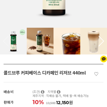
콜드브루 커피베이스 디카페인 리저브 440ml
♡
배송비
(조건)
지역별
제주지역 : 직배송 불가, 택배 월~목 배송가능
10
%
원
판매가
12,150
13,500