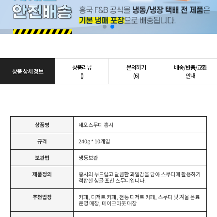
상품리뷰
문의하기
배송/반품/교환
상품 상세 정보
()
(6)
안내
상품명
네오스무디 홍시
규격
240g * 10개입
보관법
냉동보관
제품정의
홍시의 부드럽고 달콤한 과일감을 담아 스무디에 활용하기
적합한 싱글 포션 스무디입니다.
추천업장
카페, 디저트 카페, 전통 디저트 카페, 스무디 및 겨울 음료
운영 매장, 테이크아웃 매장