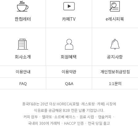
한컵레터
카페TV
e레시피북
회사소개
회원혜택
공지사항
이용안내
이용약관
개인정보취급방침
FAQ
Q&A
1:1문의
흥국F&B는 20년 이상 HORECA(호텔·레스토랑·카페) 시장에
식음료를 공급해온 B2B 전문 납품 기업입니다.
커피 원두 · 젤라또·소르베 베이스 · 음료 시럽 · 캡슐커피 ·
국내외 300여 거래처 · HACCP 인증 · 전국 당일 출고