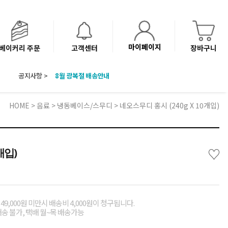
마이페이지
베이커리 주문
고객센터
장바구니
8월 광복절 배송안내
공지사항 >
'NEW 바이브믹스 or 바리스타시럽 1종' 체험단 발표
베이커리(냉동직배송) 센터 이전에 따른 배송 일정 안내
HOME
>
음료
>
냉동베이스/스무디
> 네오스무디 홍시 (240g X 10개입)
♡
개입)
49,000원 미만시 배송비 4,000원이 청구됩니다.
배송 불가, 택배 월~목 배송가능