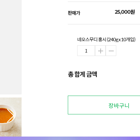
원
25,000
판매가
네오스무디 홍시 (240g x 10개입)
총 합계 금액
장바구니