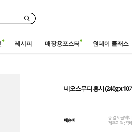
전
레시피
매장용포스터
원데이 클래스
네오스무디 홍시 (240g x 10
총 결제금액이 
배송비
제주지역 : 직