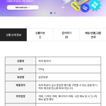
상품리뷰
문의하기
배송/반품/교환
상품 상세 정보
()
(0)
안내
상품명
녹차 파우더
규격
500g
보관법
실온보관
제품정의
녹차 특유의 깊고 깔끔한 풍미를 구현할 수 있는 음료 및 디
저트 제조용 업소용 파우더입니다.
추천업장
카페, 디저트 카페, 베이커리 카페, 시즌 메뉴 및 시그니처
메뉴 운영 매장