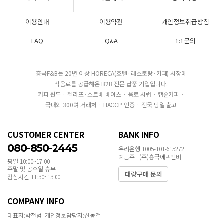
이용안내
이용약관
개인정보취급방침
FAQ
Q&A
1:1문의
흥국F&B는 20년 이상 HORECA(호텔·레스토랑·카페) 시장에
식음료를 공급해온 B2B 전문 납품 기업입니다.
커피 원두 · 젤라또·소르베 베이스 · 음료 시럽 · 캡슐커피 ·
국내외 300여 거래처 · HACCP 인증 · 전국 당일 출고
CUSTOMER CENTER
BANK INFO
080-850-2445
우리은행 1005-101-615272
예금주 : (주)흥국에프엔비
평일 10:00~17:00
주말 및 공휴일 휴무
대량구매 문의
점심시간 11:30~13:00
COMPANY INFO
대표자:박철범 개인정보담당자:신동건