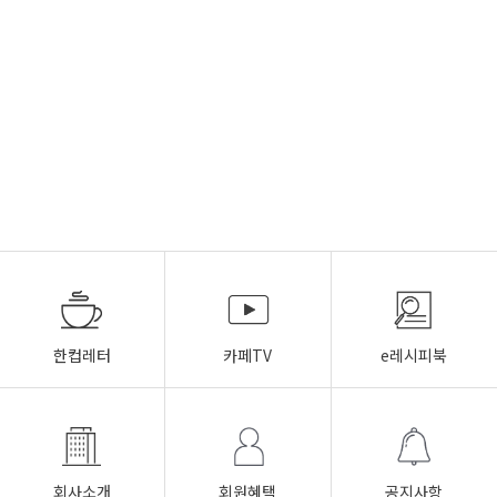
한컵레터
카페TV
e레시피북
회사소개
회원혜택
공지사항