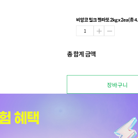
비앙코 밀크 젤라또 2kg x 2ea(총 4.
총 합계 금액
장바구니