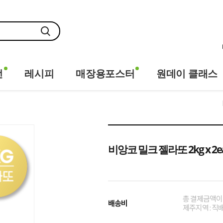
전
레시피
매장용포스터
원데이 클래스
비앙코 밀크 젤라또 2kg x 2ea(
총 결제금액이 
배송비
제주지역 : 직