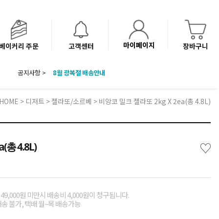
마이페이지
베이커리 주문
고객센터
장바구니
8월 광복절 배송안내
공지사항 >
'NEW 바이브믹스 or 바리스타시럽 1종' 체험단 발표
베이커리(냉동직배송) 센터 이전에 따른 배송 일정 안내
HOME
>
디저트
>
젤라또/소르베
> 비앙코 밀크 젤라또 2kg X 2ea(총 4.8L)
♡
총 4.8L)
49,000원 미만시 배송비 4,000원이 청구됩니다.
배송 불가, 택배 월~목 배송가능