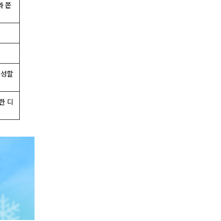
와 쫀
구성할
한 디