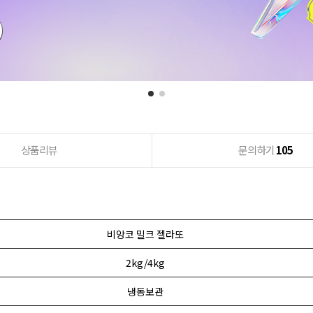
상품리뷰
문의하기
105
비앙코 밀크 젤라또
2kg/4kg
냉동보관