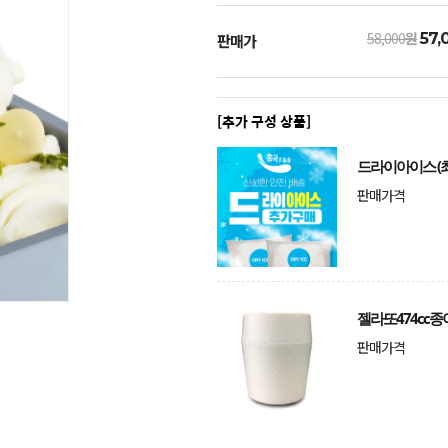
58,000
원
57,
판매가
[추가 구성 상품]
드라이아이스 (최
판매가격
젤라또474cc종
판매가격