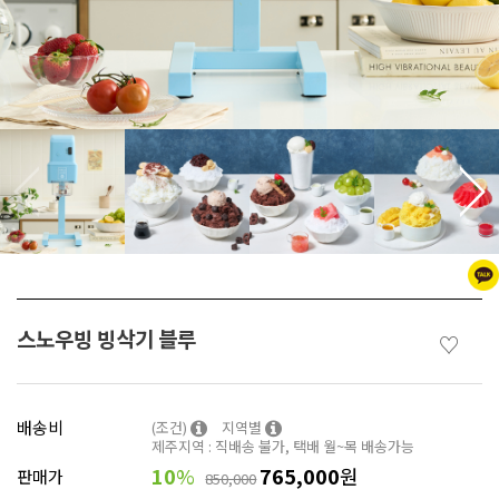
스노우빙 빙삭기 블루
♡
배송비
(조건)
지역별
제주지역 : 직배송 불가, 택배 월~목 배송가능
10
%
765,000
원
판매가
850,000