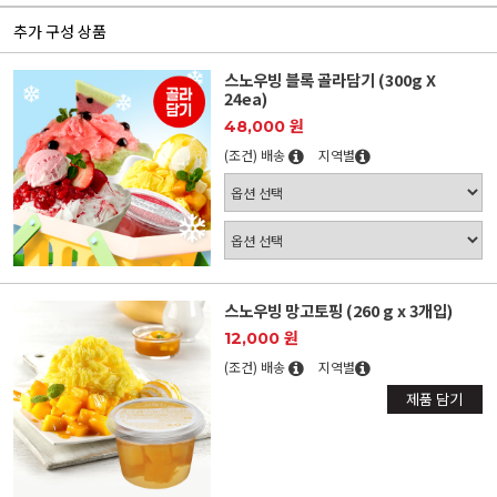
추가 구성 상품
스노우빙 블록 골라담기 (300g X
24ea)
48,000 원
(조건) 배송
지역별
스노우빙 망고토핑 (260 g x 3개입)
12,000 원
(조건) 배송
지역별
제품 담기