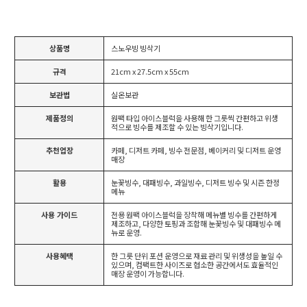
상품명
스노우빙 빙삭기
규격
21cm x 27.5cm x 55cm
보관법
실온보관
제품정의
원팩 타입 아이스블럭을 사용해 한 그릇씩 간편하고 위생
적으로 빙수를 제조할 수 있는 빙삭기입니다.
추천업장
카페, 디저트 카페, 빙수 전문점, 베이커리 및 디저트 운영
매장
활용
눈꽃빙수, 대패빙수, 과일빙수, 디저트 빙수 및 시즌 한정
메뉴
사용 가이드
전용 원팩 아이스블럭을 장착해 메뉴별 빙수를 간편하게
제조하고, 다양한 토핑과 조합해 눈꽃빙수 및 대패빙수 메
뉴로 운영.
사용혜택
한 그릇 단위 포션 운영으로 재료 관리 및 위생성을 높일 수
있으며, 컴팩트한 사이즈로 협소한 공간에서도 효율적인
매장 운영이 가능합니다.