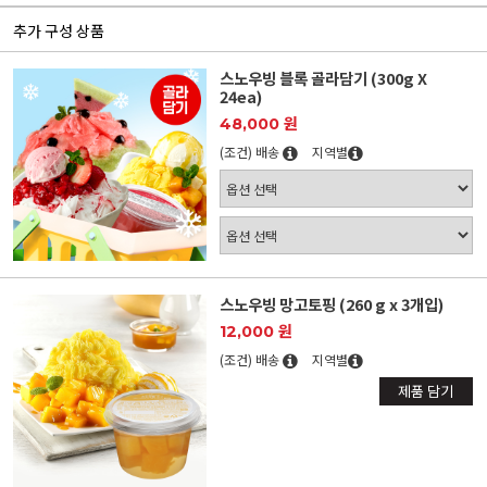
추가 구성 상품
스노우빙 블록 골라담기 (300g X
24ea)
48,000 원
(조건) 배송
지역별
스노우빙 망고토핑 (260 g x 3개입)
12,000 원
(조건) 배송
지역별
제품 담기