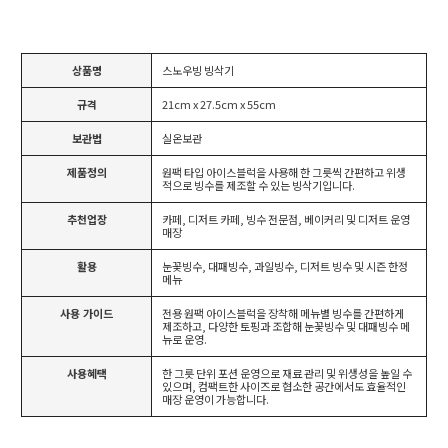
상품명
스노우빙 빙삭기
규격
21cm x 27.5cm x 55cm
보관법
실온보관
제품정의
원팩 타입 아이스블럭을 사용해 한 그릇씩 간편하고 위생
적으로 빙수를 제조할 수 있는 빙삭기입니다.
추천업장
카페, 디저트 카페, 빙수 전문점, 베이커리 및 디저트 운영
매장
활용
눈꽃빙수, 대패빙수, 과일빙수, 디저트 빙수 및 시즌 한정
메뉴
사용 가이드
전용 원팩 아이스블럭을 장착해 메뉴별 빙수를 간편하게
제조하고, 다양한 토핑과 조합해 눈꽃빙수 및 대패빙수 메
뉴로 운영.
사용혜택
한 그릇 단위 포션 운영으로 재료 관리 및 위생성을 높일 수
있으며, 컴팩트한 사이즈로 협소한 공간에서도 효율적인
매장 운영이 가능합니다.