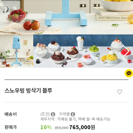
스노우빙 빙삭기 블루
♡
배송비
(조건)
지역별
제주지역 : 직배송 불가, 택배 월~목 배송가능
10
%
765,000
원
판매가
850,000