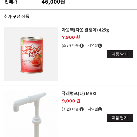
46,000
원
판매가
추가 구성 상품
자몽쌕(자몽 알갱이) 425g
7,900 원
(조건) 배송
지역별
제품 담기
퓨레펌프(대) MAXI
9,000 원
(조건) 배송
지역별
제품 담기