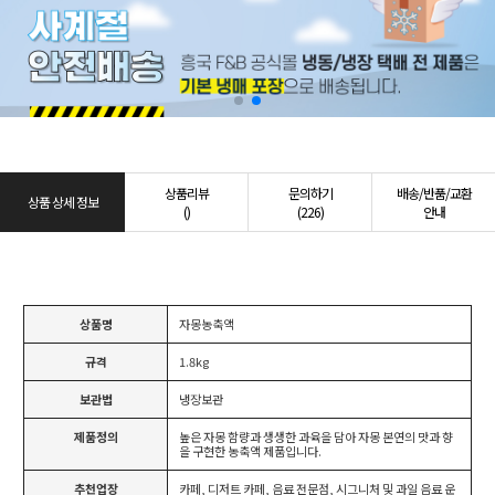
상품리뷰
문의하기
배송/반품/교환
상품 상세 정보
()
(226)
안내
상품명
자몽농축액
규격
1.8kg
보관법
냉장보관
제품정의
높은 자몽 함량과 생생한 과육을 담아 자몽 본연의 맛과 향
을 구현한 농축액 제품입니다.
추천업장
카페, 디저트 카페, 음료 전문점, 시그니처 및 과일 음료 운