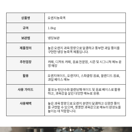
상품명
오렌지농축액
규격
1.8kg
보관법
냉장보관
제품정의
높은 오렌지 과육 함량으로 달콤하고 풍부한 과일 풍미를
구현한 냉장 농축액 제품입니다.
추천업장
카페, 디저트 카페, 음료 전문점, 시즌 및 시그니처 메뉴 운
영 매장
활용
오렌지에이드, 오렌지티, 스파클링 음료, 블렌디드 음료,
과일 베이스 메뉴
사용 가이드
물 또는 탄산수와 블렌딩해 에이드 및 음료 베이스로 활용
하고, 과육감을 살린 다양한 메뉴로 응용.
사용혜택
높은 과육 함량으로 오렌지 본연의 달콤하고 상큼한 풍미
를 구현할 수 있으며, 생생한 과육감으로 메뉴의 완성도를
높이는 데 적합합니다.