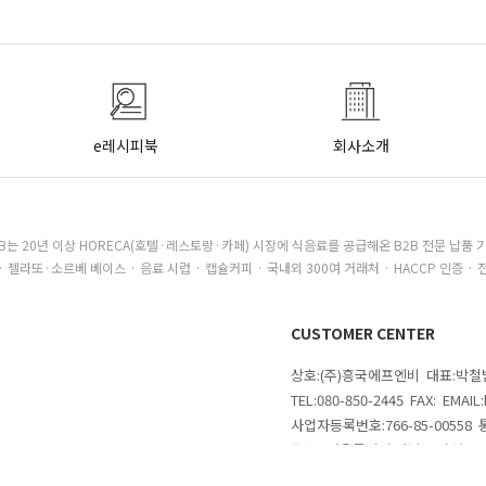
e레시피북
회사소개
B는 20년 이상 HORECA(호텔·레스토랑·카페) 시장에 식음료를 공급해온 B2B 전문 납품 
· 젤라또·소르베 베이스 · 음료 시럽 · 캡슐커피 · 국내외 300여 거래처 · HACCP 인증 · 
CUSTOMER CENTER
상호:(주)흥국에프엔비 대표:박
TEL:080-850-2445 FAX: EMAI
사업자등록번호:766-85-00558
주소 : 서울특별시 강남구 삼성로
의
COPYRIGHTⓒ 2020 MAKESHOP 