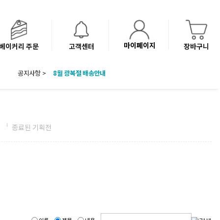
마이페이지
베이커리 주문
고객센터
장바구니
공지사항 >
8월 광복절 배송안내
'NEW 바이브믹스 or 바리스타시럽 1종' 체험단 발표
베이커리(냉동직배송) 센터 이전에 따른 배송 일정 안내
전
종료된 기획전
이름
제목
내용