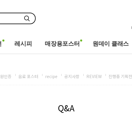
전
레시피
매장용포스터
원데이 클래스
원인증
음료 포스터
recipe
공지사항
REVIEW
진행중 기획
Q&A