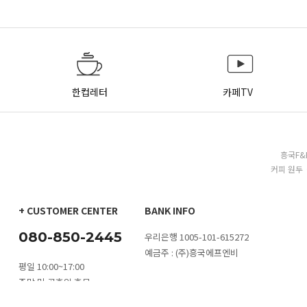
한컵레터
카페TV
흥국F&
커피 원두 
+ CUSTOMER CENTER
BANK INFO
080-850-2445
우리은행 1005-101-615272
예금주 : (주)흥국에프엔비
평일 10:00~17:00
주말 및 공휴일 휴무
카톡 문의
1:1 문의하기
대량구매 문
점심시간 11:30~13:00