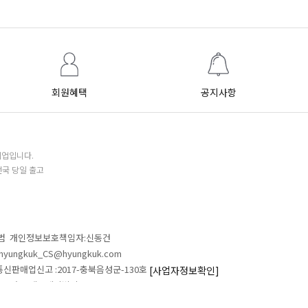
회원혜택
공지사항
기업입니다.
전국 당일 출고
철범 개인정보보호책임자:신동건
L:hyungkuk_CS@hyungkuk.com
 통신판매업신고 :2017-충북음성군-130호
[사업자정보확인]
 546 흥국에프엔비빌딩
ALL RIGHTS RESERVED.