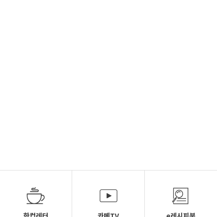
한컵레터
카페TV
e레시피북