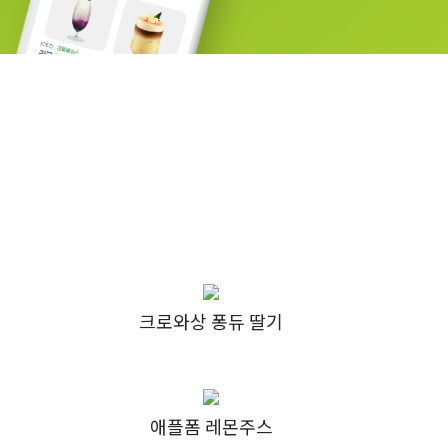
크로와상 퐁듀 딸기
애플폼 레몬주스