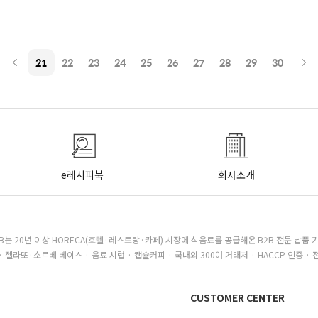
21
22
23
24
25
26
27
28
29
30
e레시피북
회사소개
B는 20년 이상 HORECA(호텔·레스토랑·카페) 시장에 식음료를 공급해온 B2B 전문 납품 
· 젤라또·소르베 베이스 · 음료 시럽 · 캡슐커피 · 국내외 300여 거래처 · HACCP 인증 · 
CUSTOMER CENTER